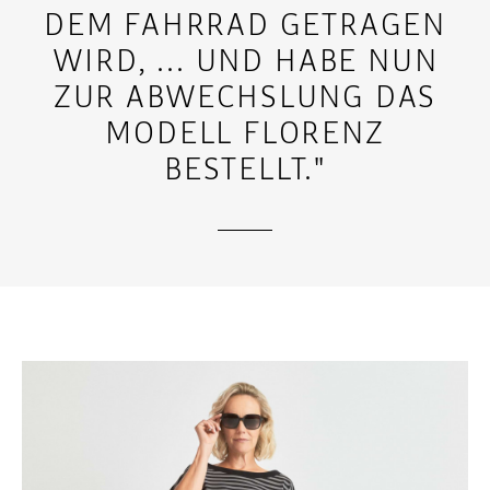
EM FAHRRAD GETRAGEN W
IRD, ... UND HABE NUN Z
UR ABWECHSLUNG DAS M
ODELL FLORENZ B
ESTELLT."