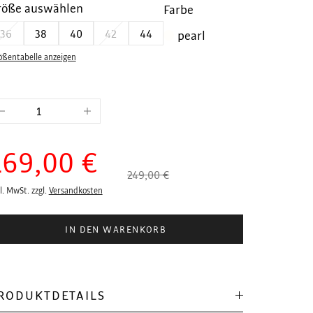
röße auswählen
Farbe
36
38
40
42
44
pearl
ößentabelle anzeigen
169,00 €
249,00 €
l. MwSt. zzgl.
Versandkosten
IN DEN WARENKORB
RODUKTDETAILS