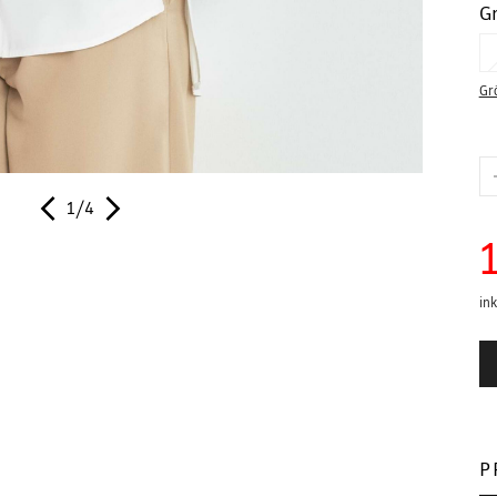
G
Gr
1/4
ink
P