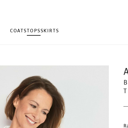
COATS
TOPS
SKIRTS
Ra