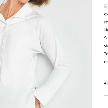
B
ex
re
H
Sc
vi
Te
en
a